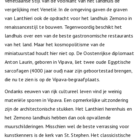
Venetiaanse stijl van de voorkant van het landhuis de
vergelijking met Venetië. In de omgeving gaven de graven
van Lanthieri ook de opdracht voor het landhuis Zemono in
renaissancestijl te bouwen. Tegenwoordig beschikt het
landhuis over een van de beste gastronomische restaurants
van het land. Maar het kosmopolitisme van de
miniatuurstad houdt hier niet op. De Oostenrijkse diplomaat
Anton Laurin, geboren in Vipava, liet twee oude Egyptische
sarcofagen (4000 jaar oud) naar zijn geboortestad brengen,
die nu te zien is op de Vipava-begraafplaats.
Ondanks eeuwen van rijk cultureel leven vind je weinig
materiële sporen in Vipava. Een opmerkelijke uitzondering
zijn de architectonische stukken. Het Lanthieri herenhuis en
het Zemono landhuis hebben dan ook opvallende
muurschilderingen. Misschien wel de beste verrassing voor
kunstkenners is de kerk van St. Stephen. Het classicistische