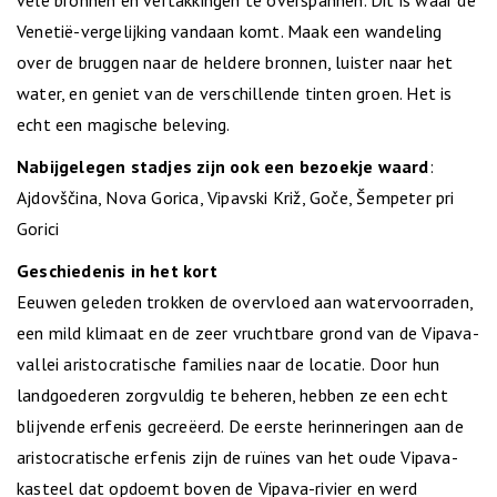
vele bronnen en vertakkingen te overspannen. Dit is waar de
Venetië-vergelijking vandaan komt. Maak een wandeling
over de bruggen naar de heldere bronnen, luister naar het
water, en geniet van de verschillende tinten groen. Het is
echt een magische beleving.
Nabijgelegen stadjes zijn ook een bezoekje waard
:
Ajdovščina, Nova Gorica, Vipavski Križ, Goče, Šempeter pri
Gorici
Geschiedenis in het kort
Eeuwen geleden trokken de overvloed aan watervoorraden,
een mild klimaat en de zeer vruchtbare grond van de Vipava-
vallei aristocratische families naar de locatie. Door hun
landgoederen zorgvuldig te beheren, hebben ze een echt
blijvende erfenis gecreëerd. De eerste herinneringen aan de
aristocratische erfenis zijn de ruïnes van het oude Vipava-
kasteel dat opdoemt boven de Vipava-rivier en werd