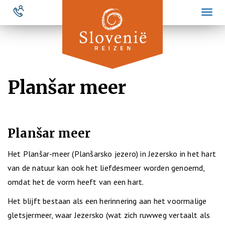
Overslaan
Toggl
en
naviga
naar
de
inhoud
gaan
Planšar meer
Planšar meer
Het Planšar-meer (Planšarsko jezero) in Jezersko in het hart
van de natuur kan ook het liefdesmeer worden genoemd,
omdat het de vorm heeft van een hart.
Het blijft bestaan als een herinnering aan het voormalige
gletsjermeer, waar Jezersko (wat zich ruwweg vertaalt als