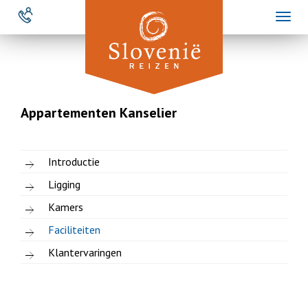
Overslaan
Toggl
en
naviga
naar
de
inhoud
gaan
Appartementen Kanselier
Introductie
Ligging
Kamers
Faciliteiten
Klantervaringen