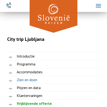
Overslaan
Toggl
en
naviga
naar
de
inhoud
gaan
City trip Ljubljana
Introductie
Programma
Accommodaties
Zien en doen
Prijzen en data
Klantervaringen
Vrijblijvende offerte