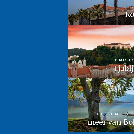
Ko
PERFECTE C
Ljubl
GROOTSTE MEER VAN S
meer van Bo