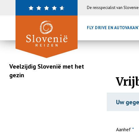
Overslaan
De reisspecialist van Sloveni
en
naar
de
FLY DRIVE EN AUTOVAKA
inhoud
gaan
Veelzijdig Slovenië met het
gezin
Vrij
Uw geg
Aanhef
*