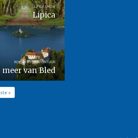
LIPICA SHOW
Lipica
ROMANTISCH AVONTUUR
meer van Bled
tste »