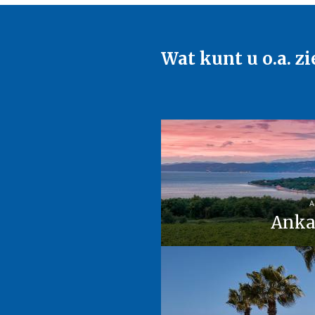
Wat kunt u o.a. zi
A
Anka