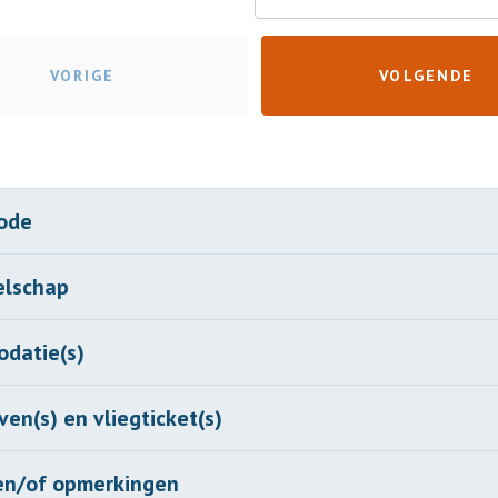
VORIGE
VOLGENDE
iode
elschap
datie(s)
en(s) en vliegticket(s)
en/of opmerkingen