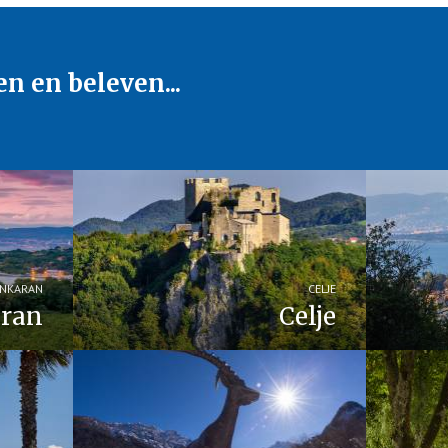
en en beleven...
NKARAN
CELJE
ran
Celje