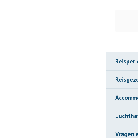
Reisper
Reisgez
Accommo
Luchthav
Vragen 