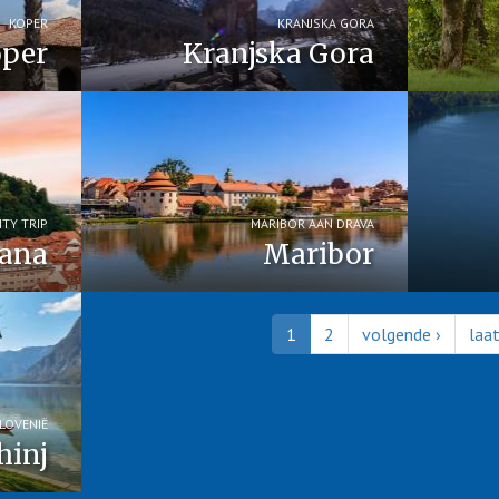
KOPER
KRANJSKA GORA
per
Kranjska Gora
ITY TRIP
MARIBOR AAN DRAVA
jana
Maribor
1
2
volgende ›
laa
LOVENIË
hinj