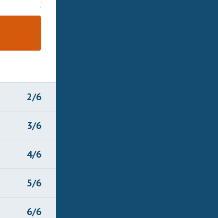
2/6
3/6
4/6
5/6
6/6