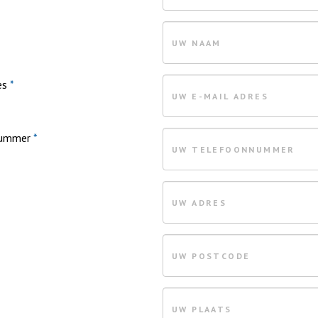
es
*
nummer
*