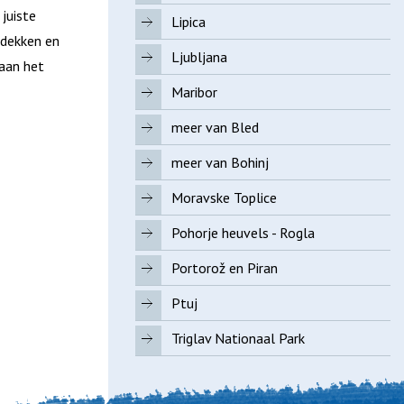
juiste
Lipica
tdekken en
Ljubljana
 aan het
Maribor
meer van Bled
meer van Bohinj
Moravske Toplice
Pohorje heuvels - Rogla
Portorož en Piran
Ptuj
Triglav Nationaal Park