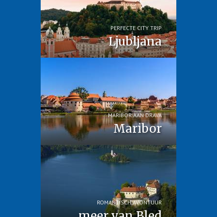
PERFECTE CITY TRIP
Ljubljana
MARIBOR AAN DRAVA
Maribor
ROMANTISCH AVONTUUR
meer van Bled