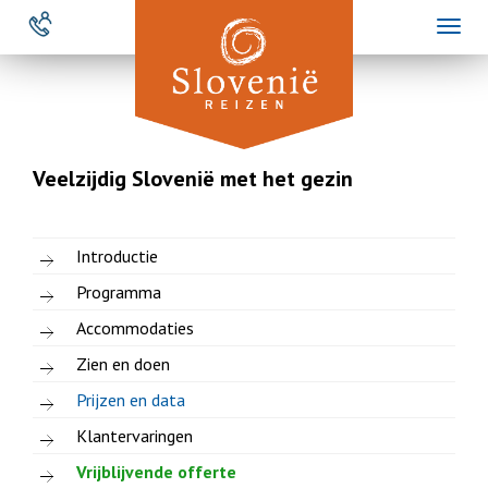
Overslaan
Toggl
en
naviga
naar
de
inhoud
gaan
Veelzijdig Slovenië met het gezin
Introductie
Programma
Accommodaties
Zien en doen
Prijzen en data
Klantervaringen
Vrijblijvende offerte