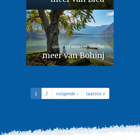
GROOTSTE MEER VAN SLOVENIË
meer van Bohinj
1
2
volgende ›
laatste »