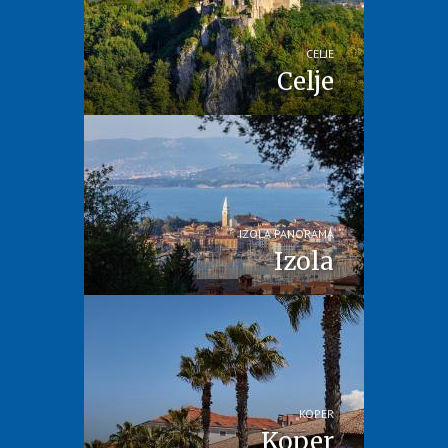
CELJE
Celje
IZOLA PANORAMA
Izola
KOPER
Koper